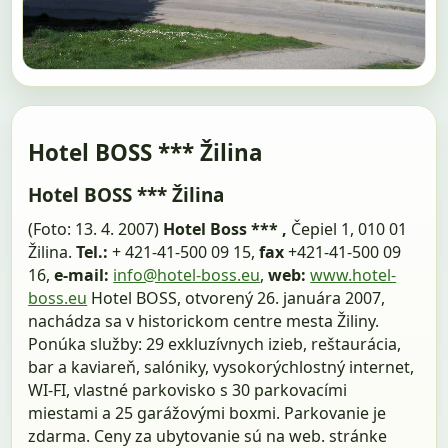
Hotel BOSS *** Žilina
Hotel BOSS *** Žilina
(Foto: 13. 4. 2007)
Hotel Boss *** ,
Čepiel 1, 010 01
Žilina.
Tel.:
+ 421-41-500 09 15,
fax
+421-41-500 09
16,
e-mail:
info@hotel-boss.eu
,
web:
www.hotel-
boss.eu
Hotel BOSS, otvorený 26. januára 2007,
nachádza sa v historickom centre mesta Žiliny.
Ponúka služby: 29 exkluzívnych izieb, reštaurácia,
bar a kaviareň, salóniky, vysokorýchlostný internet,
WI-FI, vlastné parkovisko s 30 parkovacími
miestami a 25 garážovými boxmi. Parkovanie je
zdarma. Ceny za ubytovanie sú na web. stránke