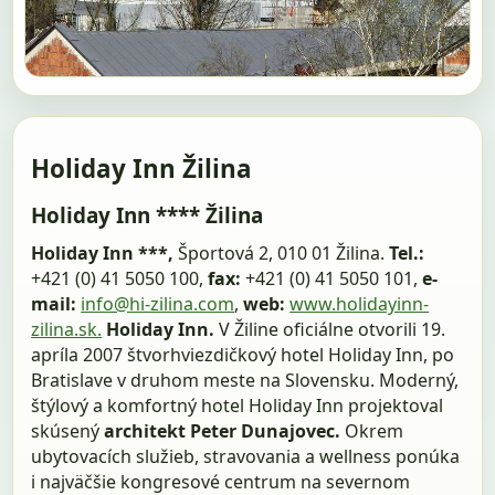
Holiday Inn Žilina
Holiday Inn **** Žilina
Holiday Inn ***,
Športová 2, 010 01 Žilina.
Tel.:
+421 (0) 41 5050 100,
fax:
+421 (0) 41 5050 101,
e-
mail:
info@hi-zilina.com
,
web:
www.holidayinn-
zilina.sk.
Holiday Inn.
V Žiline oficiálne otvorili 19.
apríla 2007 štvorhviezdičkový hotel Holiday Inn, po
Bratislave v druhom meste na Slovensku. Moderný,
štýlový a komfortný hotel Holiday Inn projektoval
skúsený
architekt Peter Dunajovec.
Okrem
ubytovacích služieb, stravovania a wellness ponúka
i najväčšie kongresové centrum na severnom