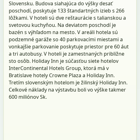
Slovensku. Budova siahajúca do výšky desať
poschodí, poskytuje 133 štandartných izieb s 266
lôžkami. V hoteli sú dve reštaurácie s talianskou a
svetovou kuchyňou. Na deviatom poschodí je
bazén s výhľadom na mesto. V areáli hotela sú
podzemné garáže so 40 parkovacími miestami a
vonkajšie parkovanie poskytuje priestor pre 60 áut
a tri autobusy. V hoteli je zamestnaných približne
sto osôb. Holiday Inn je súčasťou siete hotelov
InterContinental Hotels Group, ktorá má v
Bratislave hotely Crowne Plaza a Holiday Inn.
Tretím slovenským hotelom je žilinský Holiday Inn.
Celkové náklady na výstavbu boli vo výške takmer
600 miliónov Sk.