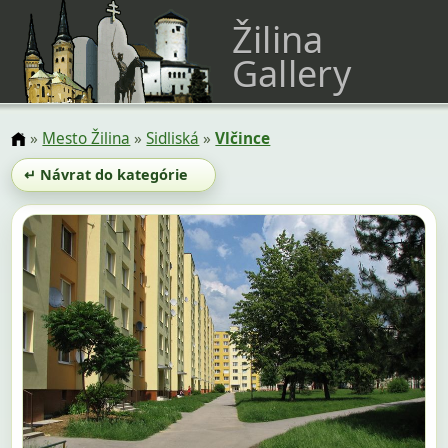
Žilina
Gallery
»
Mesto Žilina
»
Sidliská
»
Vlčince
↵ Návrat do kategórie