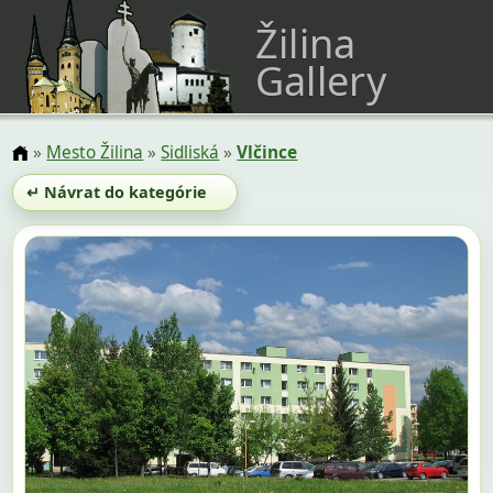
Žilina
Gallery
»
Mesto Žilina
»
Sidliská
»
Vlčince
↵ Návrat do kategórie