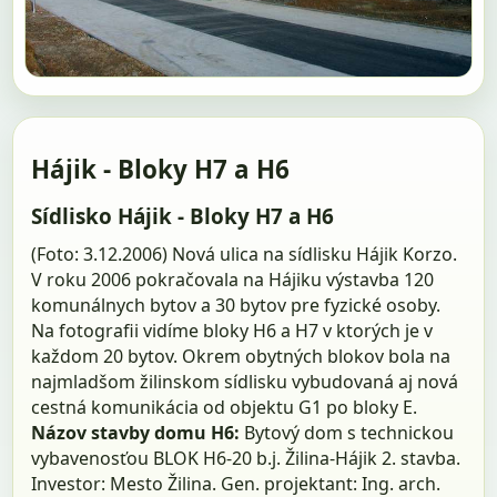
Hájik - Bloky H7 a H6
Sídlisko Hájik - Bloky H7 a H6
(Foto: 3.12.2006) Nová ulica na sídlisku Hájik Korzo.
V roku 2006 pokračovala na Hájiku výstavba 120
komunálnych bytov a 30 bytov pre fyzické osoby.
Na fotografii vidíme bloky H6 a H7 v ktorých je v
každom 20 bytov. Okrem obytných blokov bola na
najmladšom žilinskom sídlisku vybudovaná aj nová
cestná komunikácia od objektu G1 po bloky E.
Názov stavby domu H6:
Bytový dom s technickou
vybavenosťou BLOK H6-20 b.j. Žilina-Hájik 2. stavba.
Investor: Mesto Žilina. Gen. projektant: Ing. arch.