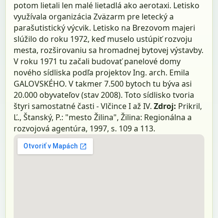
potom lietali len malé lietadlá ako aerotaxi. Letisko
využívala organizácia Zväzarm pre letecký a
parašutistický výcvik. Letisko na Brezovom majeri
slúžilo do roku 1972, keď muselo ustúpiť rozvoju
mesta, rozširovaniu sa hromadnej bytovej výstavby.
V roku 1971 tu začali budovať panelové domy
nového sídliska podľa projektov Ing. arch. Emila
GALOVSKÉHO. V takmer 7.500 bytoch tu býva asi
20.000 obyvateľov (stav 2008). Toto sídlisko tvoria
štyri samostatné časti - Vlčince I až IV.
Zdroj:
Prikril,
Ľ., Štanský, P.: "mesto Žilina", Žilina: Regionálna a
rozvojová agentúra, 1997, s. 109 a 113.