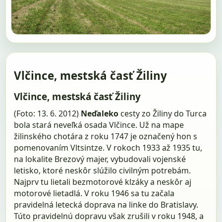
Vlčince, mestská časť Žiliny
Vlčince, mestská časť Žiliny
(Foto: 13. 6. 2012)
Neďaleko
cesty zo Žiliny do Turca
bola stará neveľká osada Vlčince. Už na mape
žilinského chotára z roku 1747 je označený hon s
pomenovaním Vltsintze. V rokoch 1933 až 1935 tu,
na lokalite Brezový majer, vybudovali vojenské
letisko, ktoré neskôr slúžilo civilným potrebám.
Najprv tu lietali bezmotorové klzáky a neskôr aj
motorové lietadlá. V roku 1946 sa tu začala
pravidelná letecká doprava na linke do Bratislavy.
Túto pravidelnú dopravu však zrušili v roku 1948, a