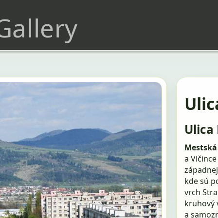
 Gallery
Ulic
Ulica
Mestská 
a Vlčince
západnej 
kde sú p
vrch Stra
kruhový 
a samozre