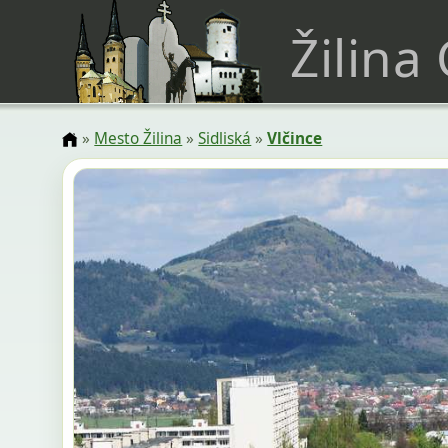
Žilina
»
Mesto Žilina
»
Sidliská
»
Vlčince