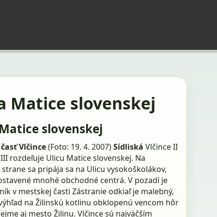
a Matice slovenskej
 Matice slovenskej
časť Vlčince
(Foto: 19. 4. 2007)
Sídliská
Vlčince II
 III rozdeľuje Ulicu Matice slovenskej. Na
strane sa pripája sa na Ulicu vysokoškolákov,
ostavené mnohé obchodné centrá. V pozadí je
ník v mestskej časti Zástranie odkiaľ je malebný,
výhľad na Žilinskú kotlinu obklopenú vencom hôr
jme aj mesto Žilinu. Vlčince sú najväčším