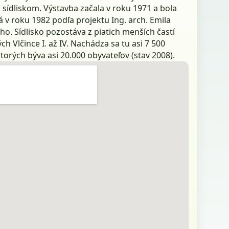
 sídliskom. Výstavba začala v roku 1971 a bola
 v roku 1982 podľa projektu Ing. arch. Emila
o. Sídlisko pozostáva z piatich menších častí
h Vlčince I. až IV. Nachádza sa tu asi 7 500
ktorých býva asi 20.000 obyvateľov (stav 2008).