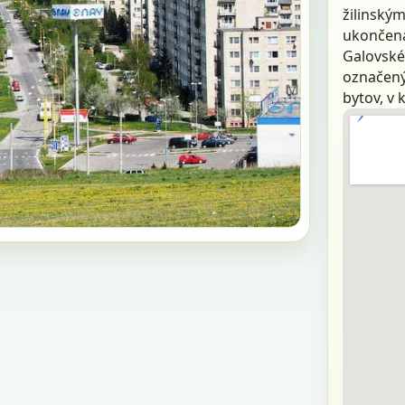
žilinským
ukončená
Galovskéh
označenýc
bytov, v 