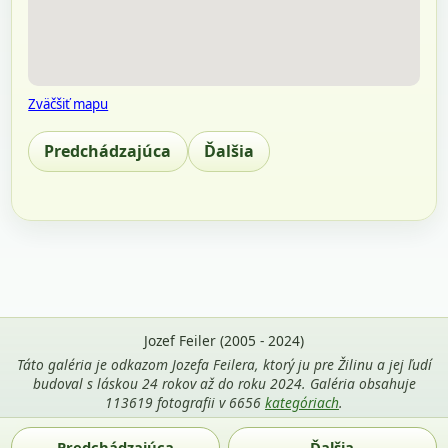
Zväčšiť mapu
Predchádzajúca
Ďalšia
Jozef Feiler (2005 - 2024)
Táto galéria je odkazom Jozefa Feilera, ktorý ju pre Žilinu a jej ľudí
budoval s láskou 24 rokov až do roku 2024. Galéria obsahuje
113619 fotografii v 6656
kategóriach
.
Použitie fotografií z tejto stránky je povolené len s uvedením
Predchádzajúca
Ďalšia