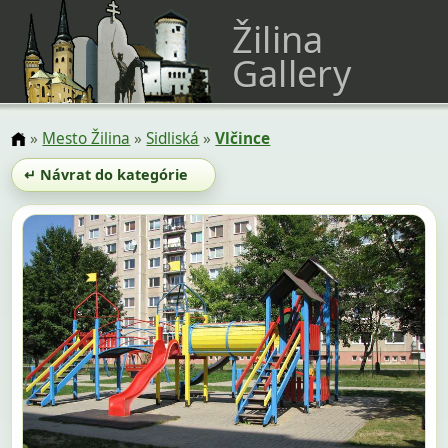
Žilina
Gallery
»
Mesto Žilina
»
Sidliská
»
Vlčince
↵ Návrat do kategórie