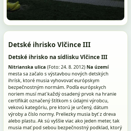
Detské ihrisko Vlčince III
Detské ihrisko na sídlisku Vlčince III
Nitrianska ulica
(Foto: 24. 8. 2012)
Na území
mesta sa začalo s výstavbou nových detských
ihrísk, ktoré musia vyhovovať európskym
bezpečnostným normám. Podľa európskych
noriem musí mať každý osadený prvok na hranie
certifikát označený štítkom s údajmi výrobcu,
vekovú kategóriu, pre ktorú je určený, dátum
výroby a číslo normy. Preliezky musia byť z dreva
alebo plastu. Ak sú vyššie viac ako jeden meter, tak
musia mať pod sebou bezpečnostný podklad, ktorý