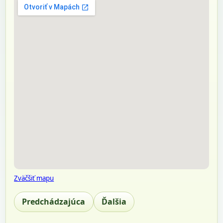
Zväčšiť mapu
Predchádzajúca
Ďalšia