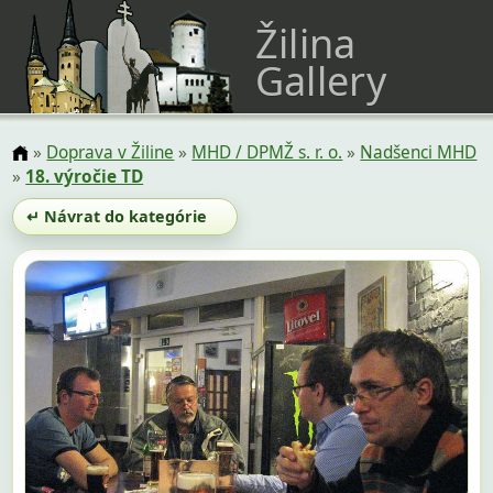
Žilina
Gallery
»
Doprava v Žiline
»
MHD / DPMŽ s. r. o.
»
Nadšenci MHD
»
18. výročie TD
↵ Návrat do kategórie