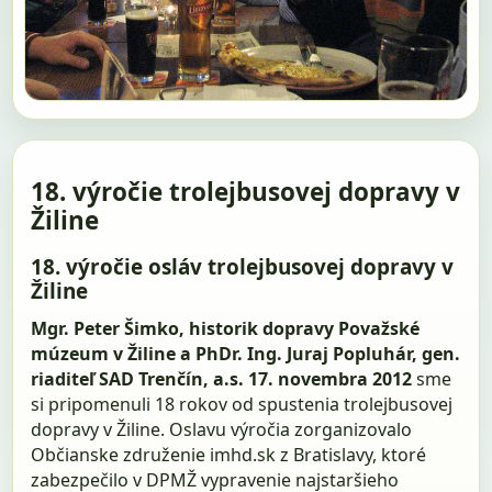
18. výročie trolejbusovej dopravy v
Žiline
18. výročie osláv trolejbusovej dopravy v
Žiline
Mgr. Peter Šimko, historik dopravy Považské
múzeum v Žiline a PhDr. Ing. Juraj Popluhár, gen.
riaditeľ SAD Trenčín, a.s.
17. novembra 2012
sme
si pripomenuli 18 rokov od spustenia trolejbusovej
dopravy v Žiline. Oslavu výročia zorganizovalo
Občianske združenie imhd.sk z Bratislavy, ktoré
zabezpečilo v DPMŽ vypravenie najstaršieho