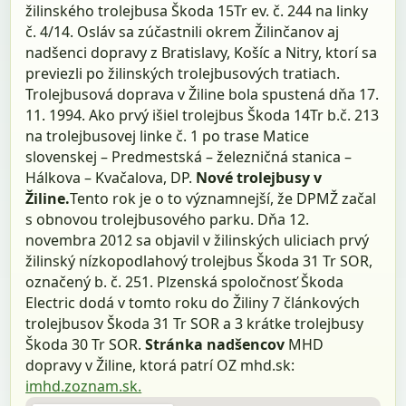
žilinského trolejbusa Škoda 15Tr ev. č. 244 na linky
č. 4/14. Osláv sa zúčastnili okrem Žilinčanov aj
nadšenci dopravy z Bratislavy, Košíc a Nitry, ktorí sa
previezli po žilinských trolejbusových tratiach.
Trolejbusová doprava v Žiline bola spustená dňa 17.
11. 1994. Ako prvý išiel trolejbus Škoda 14Tr b.č. 213
na trolejbusovej linke č. 1 po trase Matice
slovenskej – Predmestská – železničná stanica –
Hálkova – Kvačalova, DP.
Nové trolejbusy v
Žiline.
Tento rok je o to významnejší, že DPMŽ začal
s obnovou trolejbusového parku. Dňa 12.
novembra 2012 sa objavil v žilinských uliciach prvý
žilinský nízkopodlahový trolejbus Škoda 31 Tr SOR,
označený b. č. 251. Plzenská spoločnosť Škoda
Electric dodá v tomto roku do Žiliny 7 článkových
trolejbusov Škoda 31 Tr SOR a 3 krátke trolejbusy
Škoda 30 Tr SOR.
Stránka nadšencov
MHD
dopravy v Žiline, ktorá patrí OZ mhd.sk:
imhd.zoznam.sk.