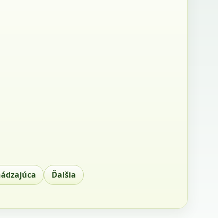
hádzajúca
Ďalšia