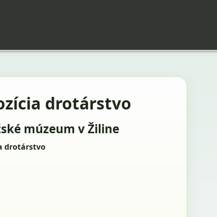
zícia drotárstvo
ské múzeum v Žiline
a drotárstvo