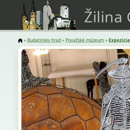
Žilina
»
Budatinsky hrad
»
Považské múzeum
»
Expozícia