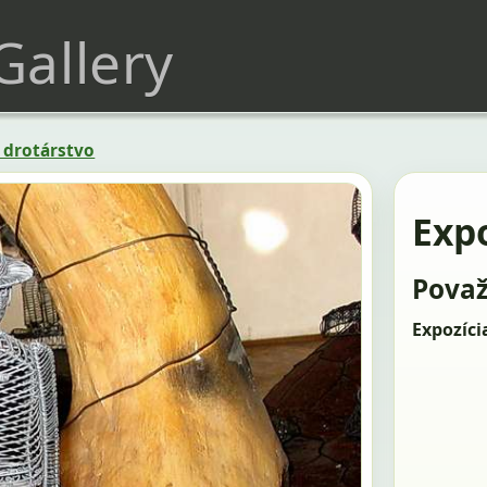
 Gallery
 drotárstvo
Expo
Považ
Expozíci