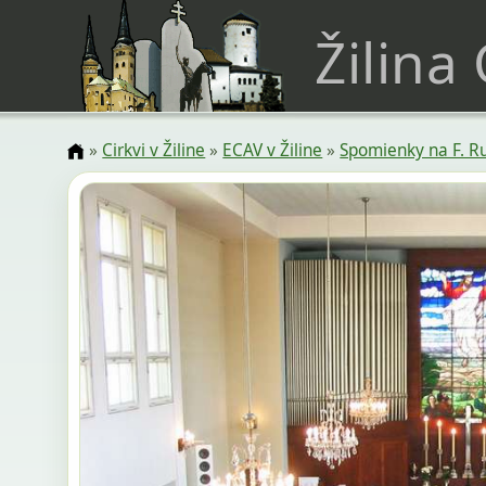
Žilina
»
Cirkvi v Žiline
»
ECAV v Žiline
»
Spomienky na F. R