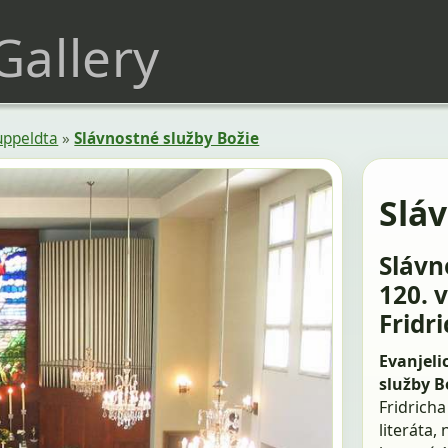
 Gallery
uppeldta
»
Slávnostné služby Božie
Sláv
Slávn
120. 
Fridr
Evanjelic
služby B
Fridrich
literáta,