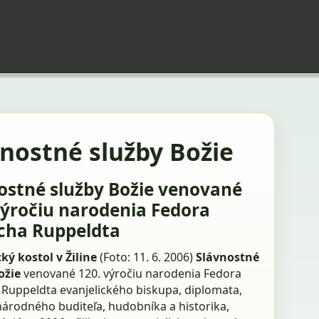
nostné služby Božie
ostné služby Božie venované
výročiu narodenia Fedora
icha Ruppeldta
ký kostol v Žiline
(Foto: 11. 6. 2006)
Slávnostné
ožie
venované 120. výročiu narodenia Fedora
a Ruppeldta evanjelického biskupa, diplomata,
 národného buditeľa, hudobníka a historika,