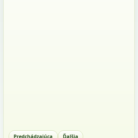
Predchádzajúca
Ďalšia