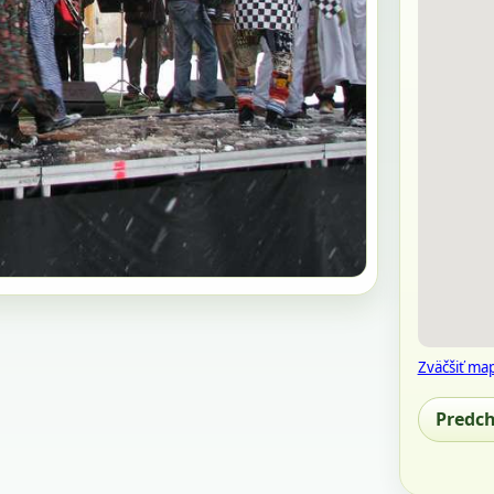
Zväčšiť ma
Predc