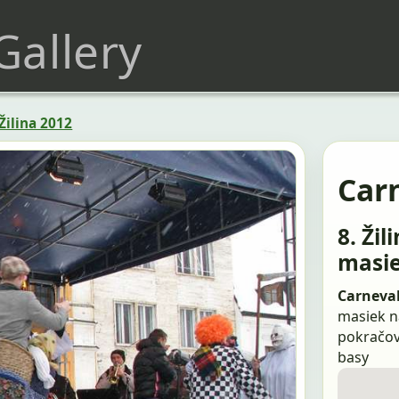
 Gallery
Žilina 2012
Carn
8. Žil
masi
Carneval
masiek n
pokračov
basy