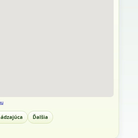
pu
hádzajúca
Ďalšia