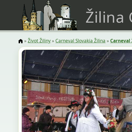
Žilina
»
Život Žiliny
»
Carneval Slovakia Žilina
»
Carneval 