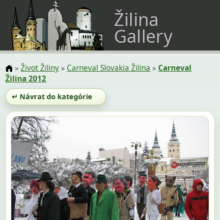
Žilina
Gallery
»
Život Žiliny
»
Carneval Slovakia Žilina
»
Carneval
Žilina 2012
↵ Návrat do kategórie