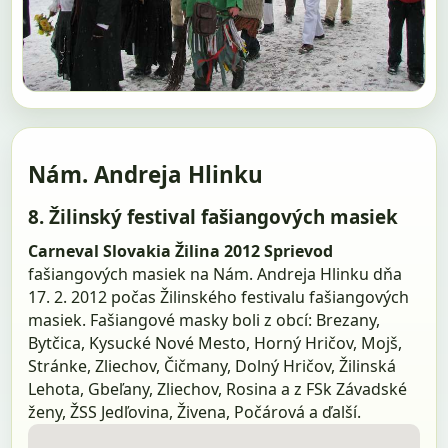
Nám. Andreja Hlinku
8. Žilinský festival fašiangových masiek
Carneval Slovakia Žilina 2012
Sprievod
fašiangových masiek na Nám. Andreja Hlinku dňa
17. 2. 2012 počas Žilinského festivalu fašiangových
masiek. Fašiangové masky boli z obcí: Brezany,
Bytčica, Kysucké Nové Mesto, Horný Hričov, Mojš,
Stránke, Zliechov, Čičmany, Dolný Hričov, Žilinská
Lehota, Gbeľany, Zliechov, Rosina a z FSk Závadské
ženy, ŽSS Jedľovina, Živena, Počárová a ďalší.