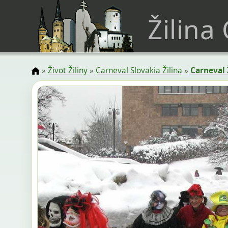
Žilina
»
Život Žiliny
»
Carneval Slovakia Žilina
»
Carneval 