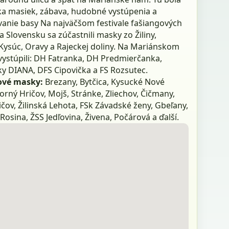
ka masiek, zábava, hudobné vystúpenia a
anie basy Na najväčšom festivale fašiangových
 Slovensku sa zúčastnili masky zo Žiliny,
 Kysúc, Oravy a Rajeckej doliny. Na Mariánskom
vystúpili: DH Fatranka, DH Predmierčanka,
y DIANA, DFS Cipovička a FS Rozsutec.
ové masky:
Brezany, Bytčica, Kysucké Nové
rný Hričov, Mojš, Stránke, Zliechov, Čičmany,
čov, Žilinská Lehota, FSk Závadské ženy, Gbeľany,
 Rosina, ŽSS Jedľovina, Živena, Počárová a ďalší.