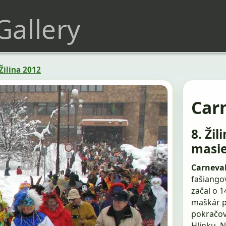
 Gallery
Žilina 2012
Carn
8. Žil
masi
Carneval
fašiango
začal o 
maškár p
pokračov
Hlinku, 