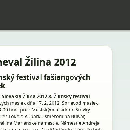
eval Žilina 2012
inský festival fašiangových
ek
 Slovakia Žilina 2012
8. Žilinský festival
vých masiek dňa 17. 2. 2012. Sprievod masiek
14.00 hod. pred Mestským úradom. Stovky
rešli okolo Auparku smerom na Bulvár,
ali na Mariánske námestie, Námestie Andreja
Národnu ulicu a späť na Mariánske nám. Tu bola