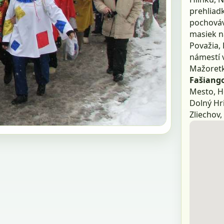
prehliad
pochováv
masiek na
Považia,
námestí 
Mažoretk
Fašiang
Mesto, Ho
Dolný Hri
Zliechov,