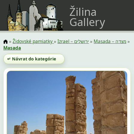
Žilina
Gallery
»
Židovské pamiatky
»
Izrael – ירושלים
»
Masada – מצדה
»
Masada
↵ Návrat do kategórie