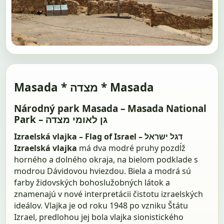
Masada * מצדה * Masada
Národný park Masada – Masada National
Park – גן לאומי מצדה
Izraelská vlajka – Flag of Israel – דגל ישראל
Izraelská vlajka
má dva modré pruhy pozdĺž
horného a dolného okraja, na bielom podklade s
modrou Dávidovou hviezdou. Biela a modrá sú
farby židovských bohoslužobných látok a
znamenajú v nové interpretácii čistotu izraelských
ideálov. Vlajka je od roku 1948 po vzniku Štátu
Izrael, predlohou jej bola vlajka sionistického