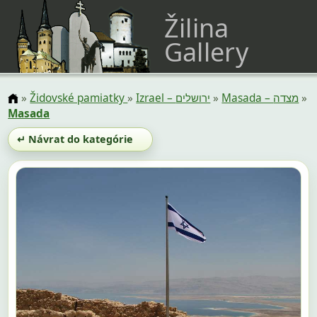
Žilina
Gallery
»
Židovské pamiatky
»
Izrael – ירושלים
»
Masada – מצדה
»
Masada
↵ Návrat do kategórie