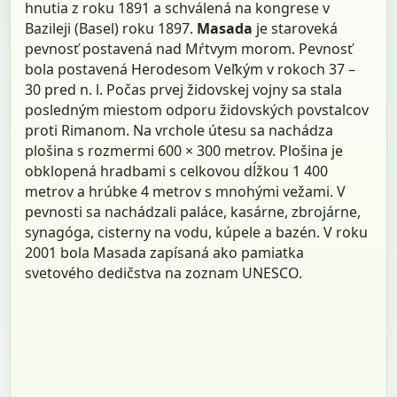
hnutia z roku 1891 a schválená na kongrese v
Bazileji (Basel) roku 1897.
Masada
je staroveká
pevnosť postavená nad Mŕtvym morom. Pevnosť
bola postavená Herodesom Veľkým v rokoch 37 –
30 pred n. l. Počas prvej židovskej vojny sa stala
posledným miestom odporu židovských povstalcov
proti Rimanom. Na vrchole útesu sa nachádza
plošina s rozmermi 600 × 300 metrov. Plošina je
obklopená hradbami s celkovou dĺžkou 1 400
metrov a hrúbke 4 metrov s mnohými vežami. V
pevnosti sa nachádzali paláce, kasárne, zbrojárne,
synagóga, cisterny na vodu, kúpele a bazén. V roku
2001 bola Masada zapísaná ako pamiatka
svetového dedičstva na zoznam UNESCO.