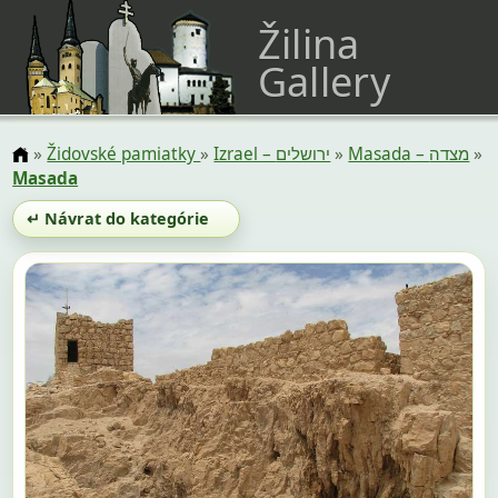
Žilina
Gallery
»
Židovské pamiatky
»
Izrael – ירושלים
»
Masada – מצדה
»
Masada
↵ Návrat do kategórie