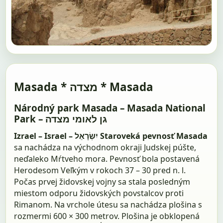
Masada * מצדה * Masada
Národný park Masada – Masada National
Park – גן לאומי מצדה
Izrael – Israel – יִשְׂרָאֵל
Staroveká pevnosť Masada
sa nachádza na východnom okraji Judskej púšte,
neďaleko Mŕtveho mora. Pevnosť bola postavená
Herodesom Veľkým v rokoch 37 – 30 pred n. l.
Počas prvej židovskej vojny sa stala posledným
miestom odporu židovských povstalcov proti
Rimanom. Na vrchole útesu sa nachádza plošina s
rozmermi 600 × 300 metrov. Plošina je obklopená