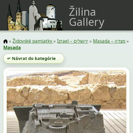
Žilina
Gallery
»
Židovské pamiatky
»
Izrael – ירושלים
»
Masada – מצדה
»
Masada
↵ Návrat do kategórie