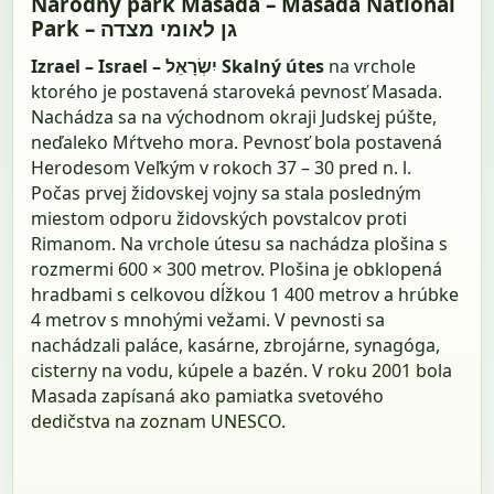
Národný park Masada – Masada National
Park – גן לאומי מצדה
Izrael – Israel – יִשְׂרָאֵל
Skalný útes
na vrchole
ktorého je postavená staroveká pevnosť Masada.
Nachádza sa na východnom okraji Judskej púšte,
neďaleko Mŕtveho mora. Pevnosť bola postavená
Herodesom Veľkým v rokoch 37 – 30 pred n. l.
Počas prvej židovskej vojny sa stala posledným
miestom odporu židovských povstalcov proti
Rimanom. Na vrchole útesu sa nachádza plošina s
rozmermi 600 × 300 metrov. Plošina je obklopená
hradbami s celkovou dĺžkou 1 400 metrov a hrúbke
4 metrov s mnohými vežami. V pevnosti sa
nachádzali paláce, kasárne, zbrojárne, synagóga,
cisterny na vodu, kúpele a bazén. V roku 2001 bola
Masada zapísaná ako pamiatka svetového
dedičstva na zoznam UNESCO.