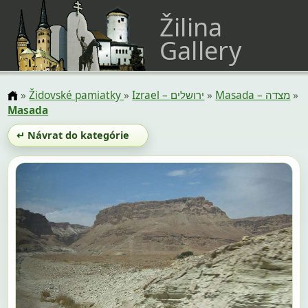
Žilina
Gallery
»
Židovské pamiatky
»
Izrael – ירושלים
»
Masada – מצדה
»
Masada
↵ Návrat do kategórie