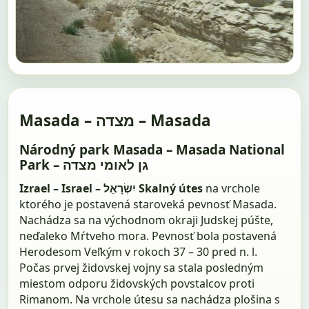
Masada – מצדה – Masada
Národný park Masada – Masada National
Park – גן לאומי מצדה
Izrael – Israel – יִשְׂרָאֵל
Skalný útes
na vrchole
ktorého je postavená staroveká pevnosť Masada.
Nachádza sa na východnom okraji Judskej púšte,
neďaleko Mŕtveho mora. Pevnosť bola postavená
Herodesom Veľkým v rokoch 37 – 30 pred n. l.
Počas prvej židovskej vojny sa stala posledným
miestom odporu židovských povstalcov proti
Rimanom. Na vrchole útesu sa nachádza plošina s