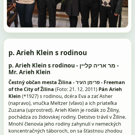
p. Arieh Klein s rodinou
p. Arieh Klein s rodinou - מר אריה קליין -
Mr. Arieh Klein
Čestný občan mesta Žilina - פרימן העיר - Freeman
of the City of Žilina
(Foto: 21. 12. 2011)
Pán Arieh
Klein
(*1927) s rodinou, dcéra Eva a zať Asher
(napravo), vnučka Meltzer (vľavo) a ich priateľka
Zuzana (uprostred). Arieh Klein je rodák zo Žiliny,
pochádza zo židovskej rodiny. Detstvo trávil v Žiline.
Mnohí členovia jeho rodiny zahynuli v nemeckých
koncentračných táboroch, on sa šťastnou zhodou