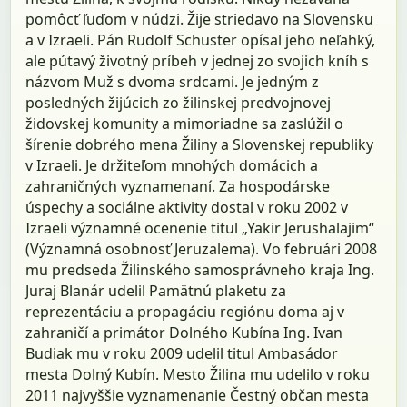
pomôcť ľuďom v núdzi. Žije striedavo na Slovensku
a v Izraeli. Pán Rudolf Schuster opísal jeho neľahký,
ale pútavý životný príbeh v jednej zo svojich kníh s
názvom Muž s dvoma srdcami. Je jedným z
posledných žijúcich zo žilinskej predvojnovej
židovskej komunity a mimoriadne sa zaslúžil o
šírenie dobrého mena Žiliny a Slovenskej republiky
v Izraeli. Je držiteľom mnohých domácich a
zahraničných vyznamenaní. Za hospodárske
úspechy a sociálne aktivity dostal v roku 2002 v
Izraeli významné ocenenie titul „Yakir Jerushalajim“
(Významná osobnosť Jeruzalema). Vo februári 2008
mu predseda Žilinského samosprávneho kraja Ing.
Juraj Blanár udelil Pamätnú plaketu za
reprezentáciu a propagáciu regiónu doma aj v
zahraničí a primátor Dolného Kubína Ing. Ivan
Budiak mu v roku 2009 udelil titul Ambasádor
mesta Dolný Kubín. Mesto Žilina mu udelilo v roku
2011 najvyššie vyznamenanie Čestný občan mesta