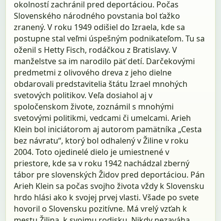
okolností zachránil pred deportáciou. Počas
Slovenského národného povstania bol ťažko
zranený. V roku 1949 odišiel do Izraela, kde sa
postupne stal veľmi úspešným podnikateľom. Tu sa
oženil s Hetty Fisch, rodáčkou z Bratislavy. V
manželstve sa im narodilo päť detí. Darčekovými
predmetmi z olivového dreva z jeho dielne
obdarovali predstavitelia štátu Izrael mnohých
svetových politikov. Veľa dosiahol aj v
spoločenskom živote, zoznámil s mnohými
svetovými politikmi, vedcami či umelcami. Arieh
Klein bol iniciátorom aj autorom pamätníka „Cesta
bez návratu“, ktorý bol odhalený v Žiline v roku
2004. Toto ojedinelé dielo je umiestnené v
priestore, kde sa v roku 1942 nachádzal zberný
tábor pre slovenských Židov pred deportáciou. Pán
Arieh Klein sa počas svojho života vždy k Slovensku
hrdo hlási ako k svojej prvej vlasti. Všade po svete
hovoril o Slovensku pozitívne. Má vrelý vzťah k
mestu Žilina, k svojmu rodisku. Nikdy nezaváha