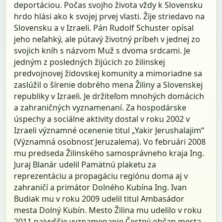
deportáciou. Počas svojho života vždy k Slovensku
hrdo hlási ako k svojej prvej vlasti. Žije striedavo na
Slovensku a v Izraeli. Pán Rudolf Schuster opísal
jeho neľahký, ale pútavý životný príbeh v jednej zo
svojich kníh s názvom Muž s dvoma srdcami. Je
jedným z posledných žijúcich zo žilinskej
predvojnovej židovskej komunity a mimoriadne sa
zaslúžil o šírenie dobrého mena Žiliny a Slovenskej
republiky v Izraeli. Je držiteľom mnohých domácich
a zahraničných vyznamenaní. Za hospodárske
úspechy a sociálne aktivity dostal v roku 2002 v
Izraeli významné ocenenie titul „Yakir Jerushalajim“
(Významná osobnosť Jeruzalema). Vo februári 2008
mu predseda Žilinského samosprávneho kraja Ing.
Juraj Blanár udelil Pamätnú plaketu za
reprezentáciu a propagáciu regiónu doma aj v
zahraničí a primátor Dolného Kubína Ing. Ivan
Budiak mu v roku 2009 udelil titul Ambasádor
mesta Dolný Kubín. Mesto Žilina mu udelilo v roku
2011 najvyššie vyznamenanie Čestný občan mesta