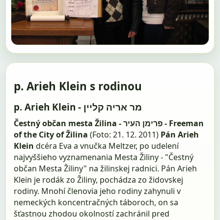
p. Arieh Klein s rodinou
p. Arieh Klein - מר אריה קליין
Čestný občan mesta Žilina - פרימן העיר - Freeman
of the City of Žilina
(Foto: 21. 12. 2011)
Pán Arieh
Klein
dcéra Eva a vnučka Meltzer, po udelení
najvyššieho vyznamenania Mesta Žiliny - "Čestný
občan Mesta Žiliny" na žilinskej radnici. Pán Arieh
Klein je rodák zo Žiliny, pochádza zo židovskej
rodiny. Mnohí členovia jeho rodiny zahynuli v
nemeckých koncentračných táboroch, on sa
šťastnou zhodou okolností zachránil pred