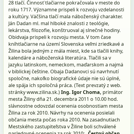
28 tlačí. Činnosť tlačiarne pokračovala v meste do
roku 1717. Významne prispeli k rozvoju vzdelanosti
a kultúry. Väčšina tlačí mala náboženský charakter.
Ján Dadan ml. mal hlboké znalosti z teológie,
lekárstva, filozofie, konštruoval aj slnečné hodiny.
Obidvaja prispeli k rozvoju mesta. V tom čase
kníhtlačiarne na území Slovenska veľmi zriedkavé a
Žilina bola jedným z mála miest, kde sa tlačili knihy,
kalendáre a náboženská literatúra. Tlačili sa v
jazyku latinskom, nemeckom, maďarskom a najmä
v biblickej češtine. Obaja Dadanovci sú navrhnutí
spoločne, nakoľko biografické údaje nie sú úplné,
ale spája ich spoločná práca. (Text prevzatý z web.
stránky www.zilina.sk.)
Ing. Igor Choma,
primátor
mesta Žiliny dňa 21. decembra 2011 o 10.00 hod.
slávnostne odovzdal ocenenia osobnostiam mesta
Žilina za rok 2010. Návrhy na ocenenia posielali
občania mesta počas roka 2010. Na zasadnutiach
Mestského zastupiteľstva v Žiline boli schválené
nasledovné ocenenia za rok 2010:
„Čestný občan