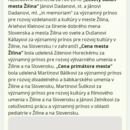
mesta Žilina“
Jánovi Dadanovi, st. a Jánovi
Dadanovi, ml. „in memoriam“ za významný prínos
pre rozvoj vzdelanosti a kultúry v meste Žilina,
Ariehovi Kleinovi za šírenie dobrého mena
Slovenska a mesta Žilina vo svete a Dušanovi
Kállayovi za významný prínos pre rozvoj kultúry v
Žiline, na Slovensku i v zahraničí
„Cena mesta
Žilina“
bola udelená Zdenovi Horeckému za
významný prínos pre rozvoj výtvarného umenia v
Žiline a na Slovensku.
„Cena primátora mesta“
bola udelená Martinovi Bálikovi za významný prínos
pre rozvoj divadelného a bábkarského umenia v
Žiline a na Slovensku, Martinovi Šulikovi za
významný prínos pre rozvoj kultúry a filmového
umenia v Žiline a na Slovensku a Jánovi Zelníkovi za
celoživotnú prácu a významný prínos v oblasti
pediatrie v Žiline a na Slovensku.