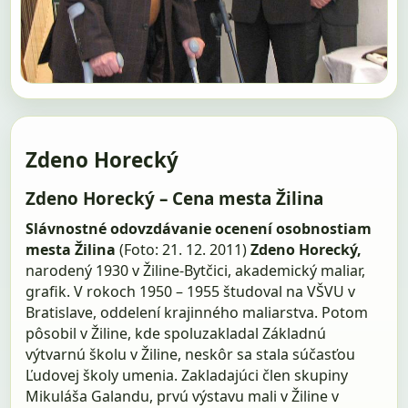
Zdeno Horecký
Zdeno Horecký – Cena mesta Žilina
Slávnostné odovzdávanie ocenení osobnostiam
mesta Žilina
(Foto: 21. 12. 2011)
Zdeno Horecký,
narodený 1930 v Žiline-Bytčici, akademický maliar,
grafik. V rokoch 1950 – 1955 študoval na VŠVU v
Bratislave, oddelení krajinného maliarstva. Potom
pôsobil v Žiline, kde spoluzakladal Základnú
výtvarnú školu v Žiline, neskôr sa stala súčasťou
Ľudovej školy umenia. Zakladajúci člen skupiny
Mikuláša Galandu, prvú výstavu mali v Žiline v