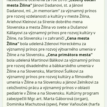
mesta Žilina“
Jánovi Dadanovi, st. a Jánovi
Dadanovi, ml. „in memoriam“ za významný prínos
pre rozvoj vzdelanosti a kultúry v meste Žilina,
Ariehovi Kleinovi za šírenie dobrého mena
Slovenska a mesta Žilina vo svete a Dušanovi
Kállayovi za významný prínos pre rozvoj kultúry v
Žiline, na Slovensku i v zahraničí
„Cena mesta
Žilina“
bola udelená Zdenovi Horeckému za
významný prínos pre rozvoj výtvarného umenia v
Žiline a na Slovensku.
„Cena primátora mesta“
bola udelená Martinovi Bálikovi za významný prínos
pre rozvoj divadelného a bábkarského umenia v
Žiline a na Slovensku, Martinovi Šulikovi za
významný prínos pre rozvoj kultúry a filmového
umenia v Žiline a na Slovensku a Jánovi Zelníkovi za
celoživotnú prácu a významný prínos v oblasti
pediatrie v Žiline a na Slovensku. Kultúrny program
zabezpečili Mgr. art. Marta Gáborová (organ),
Dominika Machutová (spev), Peter Vaňouček (harfa