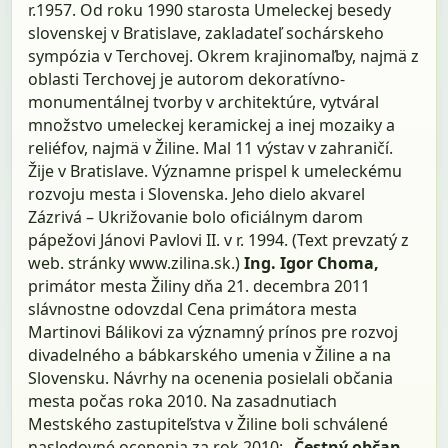
r.1957. Od roku 1990 starosta Umeleckej besedy
slovenskej v Bratislave, zakladateľ sochárskeho
sympózia v Terchovej. Okrem krajinomaľby, najmä z
oblasti Terchovej je autorom dekoratívno-
monumentálnej tvorby v architektúre, vytváral
množstvo umeleckej keramickej a inej mozaiky a
reliéfov, najmä v Žiline. Mal 11 výstav v zahraničí.
Žije v Bratislave. Významne prispel k umeleckému
rozvoju mesta i Slovenska. Jeho dielo akvarel
Zázrivá – Ukrižovanie bolo oficiálnym darom
pápežovi Jánovi Pavlovi II. v r. 1994. (Text prevzatý z
web. stránky www.zilina.sk.)
Ing. Igor Choma,
primátor mesta Žiliny dňa 21. decembra 2011
slávnostne odovzdal Cena primátora mesta
Martinovi Bálikovi za významný prínos pre rozvoj
divadelného a bábkarského umenia v Žiline a na
Slovensku. Návrhy na ocenenia posielali občania
mesta počas roka 2010. Na zasadnutiach
Mestského zastupiteľstva v Žiline boli schválené
nasledovné ocenenia za rok 2010:
„Čestný občan