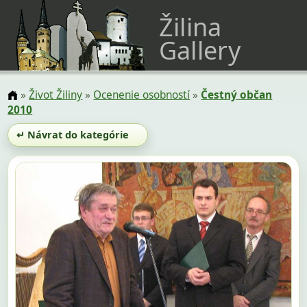
Žilina
Gallery
»
Život Žiliny
»
Ocenenie osobností
»
Čestný občan
2010
↵ Návrat do kategórie