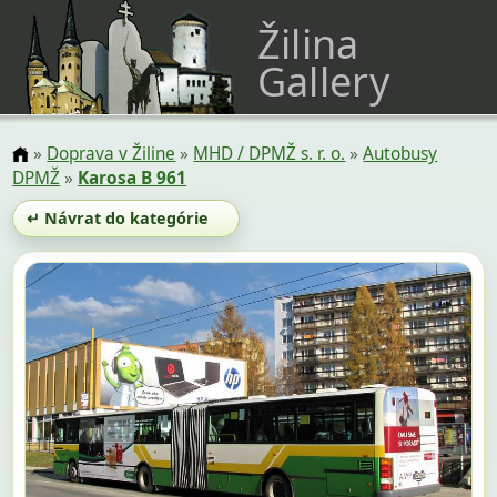
Žilina
Gallery
»
Doprava v Žiline
»
MHD / DPMŽ s. r. o.
»
Autobusy
DPMŽ
»
Karosa B 961
↵ Návrat do kategórie