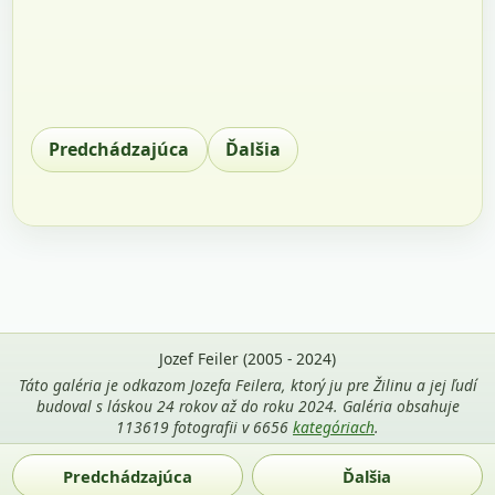
Predchádzajúca
Ďalšia
Jozef Feiler (2005 - 2024)
Táto galéria je odkazom Jozefa Feilera, ktorý ju pre Žilinu a jej ľudí
budoval s láskou 24 rokov až do roku 2024. Galéria obsahuje
113619 fotografii v 6656
kategóriach
.
Použitie fotografií z tejto stránky je povolené len s uvedením
Predchádzajúca
Ďalšia
mena autora Jozef Feiler a odkazu na
zilina-gallery.sk