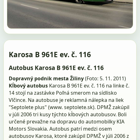
Karosa B 961E ev. č. 116
Autobus Karosa B 961E ev. č. 116
Dopravný podnik mesta Žiliny
(Foto: 5. 11. 2011)
Kĺbový autobus
Karosa B 961E ev. č. 116 na linke č.
14 stojí na zastávke Poľná smerom na sídlisko
Vlčince. Na autobuse je reklamná nálepka na liek
"Septolete plus" (www. septolete.sk). DPMŽ zakúpil
v júli 2006 tri kusy týchto kĺbových autobusov. Boli
určené prevažne na dopravu do automobilky KIA
Motors Slovakia. Autobus patrí medzi osem
autobusov Karosa, ktoré zakúpil DPMŽ v júli 2006 z