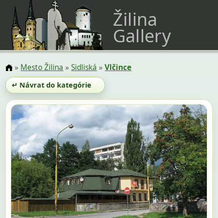
Žilina
Gallery
»
Mesto Žilina
»
Sidliská
»
Vlčince
↵ Návrat do kategórie