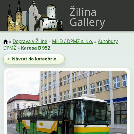
Žilina
Gallery
»
Doprava v Žiline
»
MHD / DPMŽ s. r. o.
»
Autobusy
DPMŽ
»
Karosa B 952
↵ Návrat do kategórie