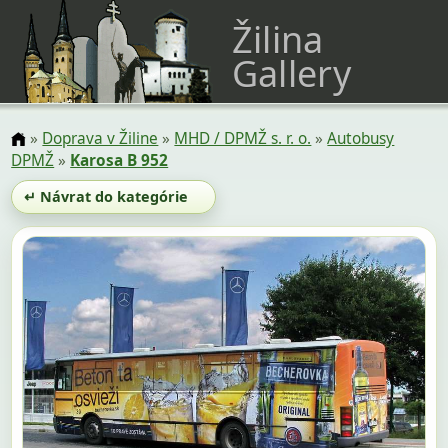
Žilina
Gallery
»
Doprava v Žiline
»
MHD / DPMŽ s. r. o.
»
Autobusy
DPMŽ
»
Karosa B 952
↵ Návrat do kategórie