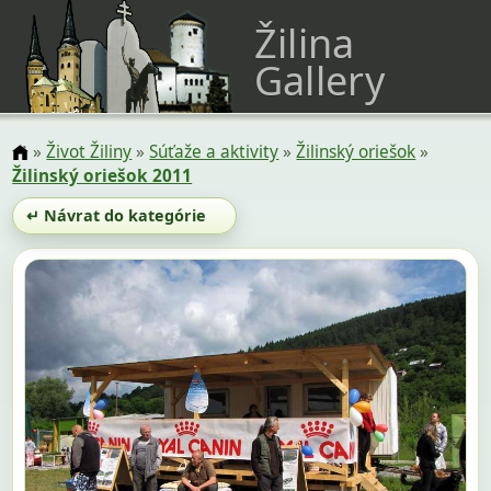
Žilina
Gallery
»
Život Žiliny
»
Súťaže a aktivity
»
Žilinský oriešok
»
Žilinský oriešok 2011
↵ Návrat do kategórie