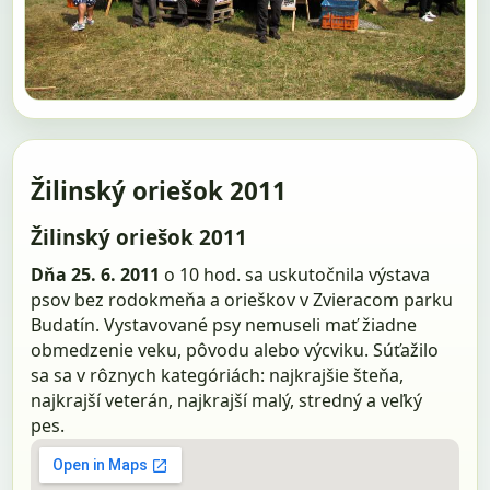
Žilinský oriešok 2011
Žilinský oriešok 2011
Dňa 25. 6. 2011
o 10 hod. sa uskutočnila výstava
psov bez rodokmeňa a orieškov v Zvieracom parku
Budatín. Vystavované psy nemuseli mať žiadne
obmedzenie veku, pôvodu alebo výcviku. Súťažilo
sa sa v rôznych kategóriách: najkrajšie šteňa,
najkrajší veterán, najkrajší malý, stredný a veľký
pes.