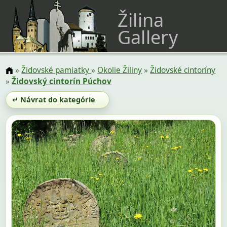
Žilina
Gallery
»
Židovské pamiatky
»
Okolie Žiliny
»
Židovské cintoríny
»
Židovský cintorín Púchov
↵ Návrat do kategórie