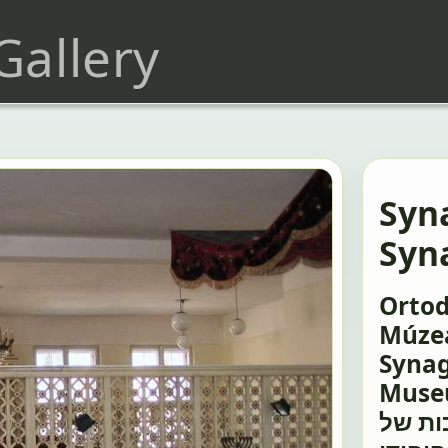
 Gallery
Synagóg
Syn
Ortod
Múzea
Synag
Museum 
ות של