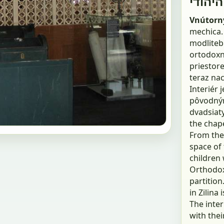
היהודי
Vnútor
mechica. 
modlitebn
ortodoxn
priestor
teraz nac
Interiér
pôvodný
dvadsiat
the chape
From the
space of
children 
Orthodox
partition
in Zilina
The inter
with thei