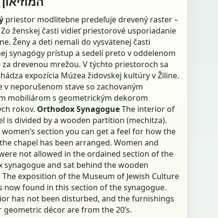
המוזיאון 
ný
priestor modlitebne predeľuje drevený raster –
Zo ženskej časti vidieť priestorové usporiadanie
e. Ženy a deti nemali do vysvätenej časti
ej synagógy prístup a sedeli preto v oddelenom
e za drevenou mrežou. V týchto priestoroch sa
hádza expozícia Múzea židovskej kultúry v Žiline.
 je v neporušenom stave so zachovaným
m mobiliárom s geometrickým dekorom
ych rokov.
Orthodox Synagogue
The interior of
l is divided by a wooden partition (mechitza).
 women’s section you can get a feel for how the
 the chapel has been arranged. Women and
were not allowed in the ordained section of the
 synagogue and sat behind the wooden
. The exposition of the Museum of Jewish Culture
 is now found in this section of the synagogue.
ior has not been disturbed, and the furnishings
r geometric décor are from the 20’s.