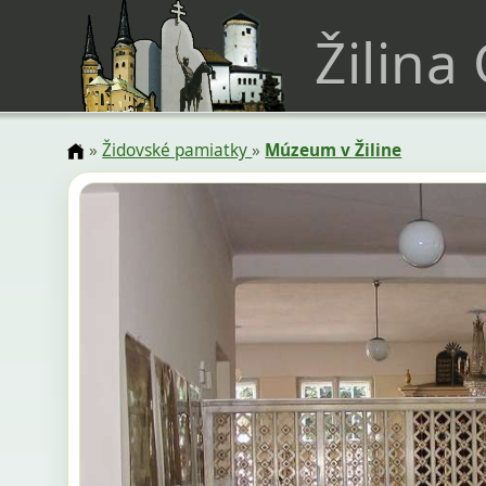
Žilina
»
Židovské pamiatky
»
Múzeum v Žiline