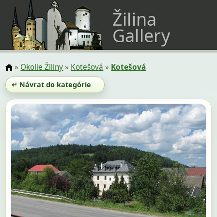
Žilina
Gallery
»
Okolie Žiliny
»
Kotešová
»
Kotešová
↵ Návrat do kategórie