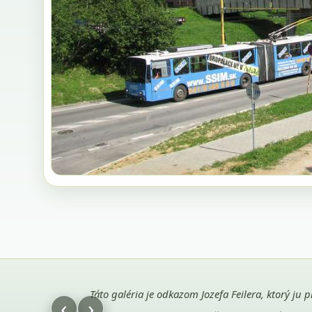
Táto galéria je odkazom Jozefa Feilera, ktorý ju 
‹
›