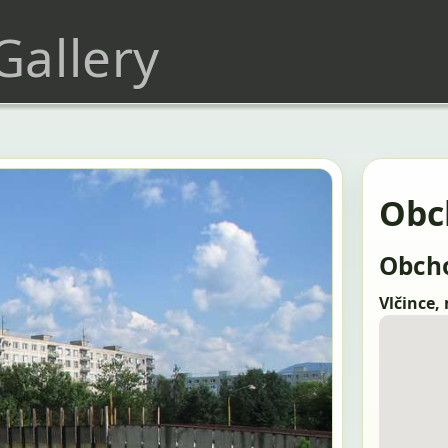
 Gallery
Obc
Obcho
Vlčince,