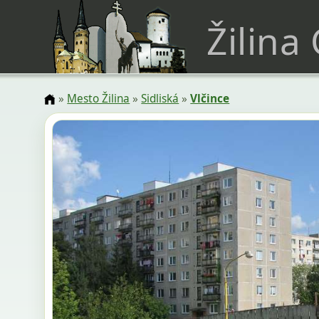
Žilina
»
Mesto Žilina
»
Sidliská
»
Vlčince