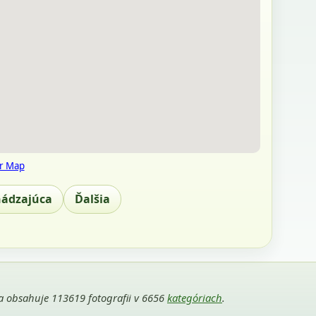
r Map
hádzajúca
Ďalšia
ria obsahuje 113619 fotografii v 6656
kategóriach
.