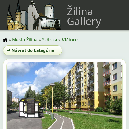
Žilina
Gallery
»
Mesto Žilina
»
Sidliská
»
Vlčince
↵ Návrat do kategórie