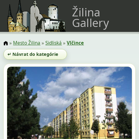
Žilina
Gallery
»
Mesto Žilina
»
Sidliská
»
Vlčince
↵ Návrat do kategórie