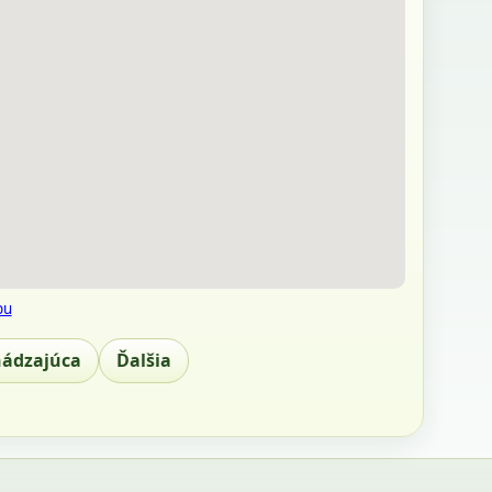
pu
hádzajúca
Ďalšia