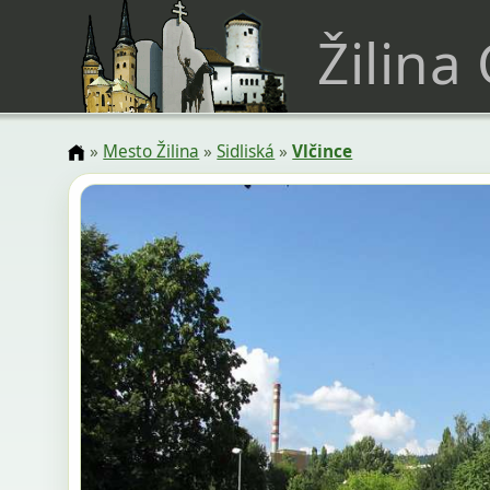
Žilina
»
Mesto Žilina
»
Sidliská
»
Vlčince