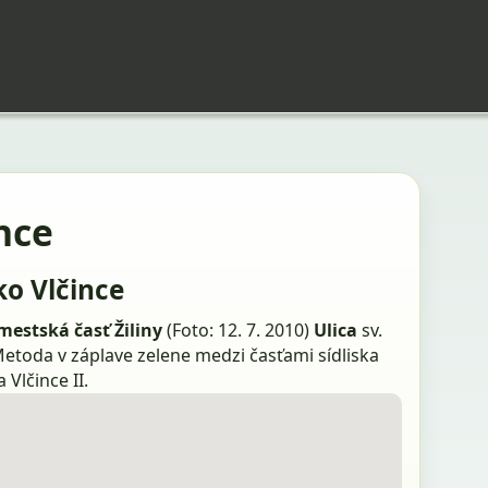
nce
ko Vlčince
 mestská časť Žiliny
(Foto: 12. 7. 2010)
Ulica
sv.
Metoda v záplave zelene medzi časťami sídliska
a Vlčince II.