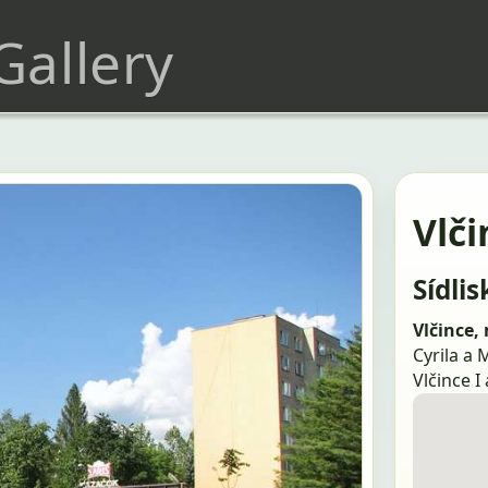
 Gallery
Vlči
Sídlis
Vlčince,
Cyrila a 
Vlčince I 