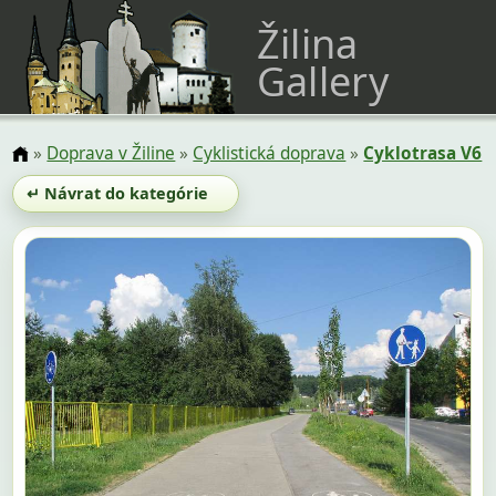
Žilina
Gallery
»
Doprava v Žiline
»
Cyklistická doprava
»
Cyklotrasa V6
↵ Návrat do kategórie