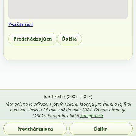
Zväčšiť mapu
Predchádzajúca
Ďalšia
Jozef Feiler (2005 - 2024)
Táto galéria je odkazom Jozefa Feilera, ktorý ju pre Žilinu a jej ľudí
budoval s láskou 24 rokov až do roku 2024. Galéria obsahuje
113619 fotografii v 6656
kategóriach
.
Použitie fotografií z tejto stránky je povolené len s uvedením
Predchádzajúca
Ďalšia
mena autora Jozef Feiler a odkazu na
zilina-gallery.sk