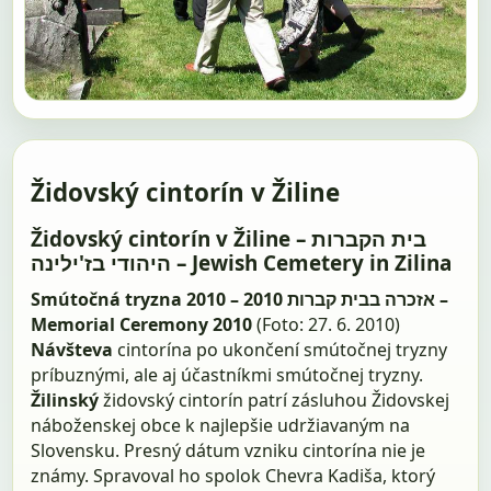
Židovský cintorín v Žiline
Židovský cintorín v Žiline – בית הקברות
היהודי בז'ילינה – Jewish Cemetery in Zilina
Smútočná tryzna 2010 – 2010 אזכרה בבית קברות –
Memorial Ceremony 2010
(Foto: 27. 6. 2010)
Návšteva
cintorína po ukončení smútočnej tryzny
príbuznými, ale aj účastníkmi smútočnej tryzny.
Žilinský
židovský cintorín patrí zásluhou Židovskej
náboženskej obce k najlepšie udržiavaným na
Slovensku. Presný dátum vzniku cintorína nie je
známy. Spravoval ho spolok Chevra Kadiša, ktorý