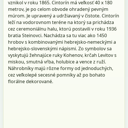
vznikol v roku 1865. Cintorín má veľkosť 40 x 180
metrov, je po celom obvode ohradený pevným
múrom. Je upravený a udržiavaný v čistote. Cintorín
leží na vodorovnom teréne na ktorý sa prichádza
cez ceremoniálnu halu, ktorú postavili v roku 1936
bratia Steinovci. Nachádza sa tu viac ako 1450
hrobov s kombinovanými hebrejsko-nemeckými a
hebrejsko-slovenskými nápismi. Zo symbolov sa
vyskytujú žehnajúce ruky Kohenov, krčah Levitov s
miskou, smutná vŕba, holubice a vence z ruží.
Náhrobníky majú rôzne formy od jednoduchých,
cez veľkolepé secesné pomníky až po bohato
florálne dekorované.