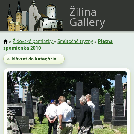
Žilina
Gallery
»
Židovské pamiatky
»
Smútočné tryzny
»
Pietna
spomienka 2010
↵ Návrat do kategórie