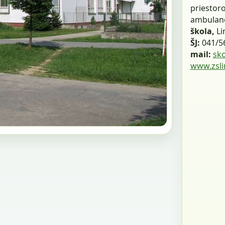
priestor
ambulanci
škola,
Li
ŠJ:
041/56
mail:
sk
www.zsli