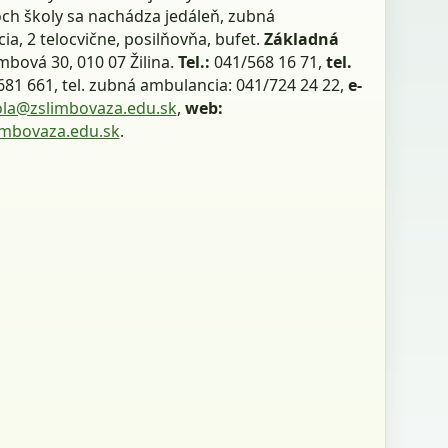
och školy sa nachádza jedáleň, zubná
a, 2 telocvične, posilňovňa, bufet.
Základná
mbová 30, 010 07 Žilina.
Tel.:
041/568 16 71,
tel.
81 661, tel. zubná ambulancia: 041/724 24 22,
e-
ola@zslimbovaza.edu.sk
,
web:
mbovaza.edu.sk
.