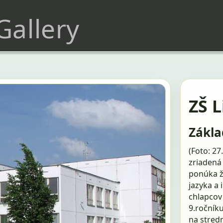
 Gallery
ZŠ 
Zákla
(Foto: 27
zriadená 
ponúka ž
jazyka a 
chlapcov 
9.ročník
na stred