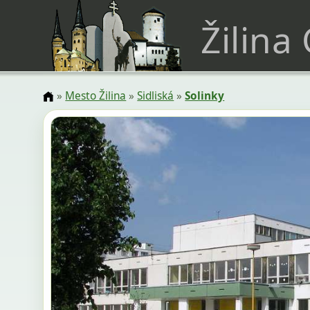
Žilina
»
Mesto Žilina
»
Sidliská
»
Solinky