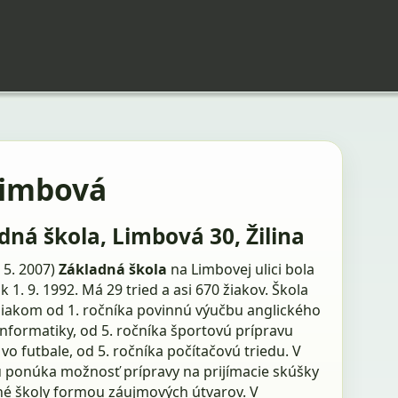
Limbová
dná škola, Limbová 30, Žilina
. 5. 2007)
Základná škola
na Limbovej ulici bola
k 1. 9. 1992. Má 29 tried a asi 670 žiakov. Škola
iakom od 1. ročníka povinnú výučbu anglického
informatiky, od 5. ročníka športovú prípravu
vo futbale, od 5. ročníka počítačovú triedu. V
u ponúka možnosť prípravy na prijímacie skúšky
né školy formou záujmových útvarov. V