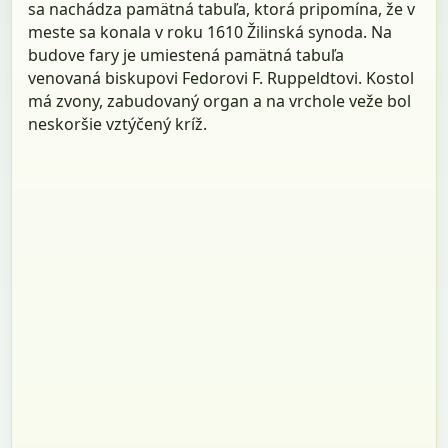
sa nachádza pamätná tabuľa, ktorá pripomína, že v
meste sa konala v roku 1610 Žilinská synoda. Na
budove fary je umiestená pamätná tabuľa
venovaná biskupovi Fedorovi F. Ruppeldtovi. Kostol
má zvony, zabudovaný organ a na vrchole veže bol
neskoršie vztýčený kríž.