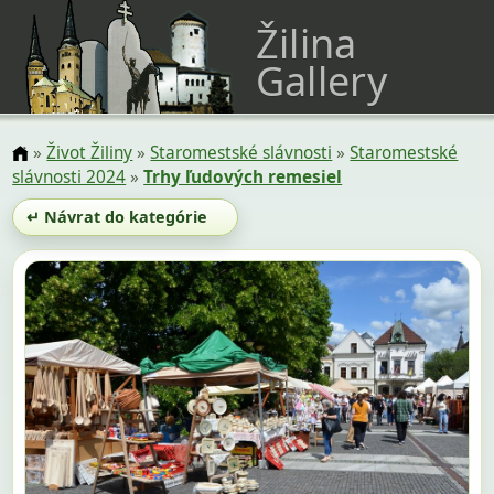
Žilina
Gallery
»
Život Žiliny
»
Staromestské slávnosti
»
Staromestské
slávnosti 2024
»
Trhy ľudových remesiel
↵ Návrat do kategórie