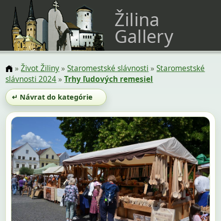
Žilina
Gallery
»
Život Žiliny
»
Staromestské slávnosti
»
Staromestské
slávnosti 2024
»
Trhy ľudových remesiel
↵ Návrat do kategórie