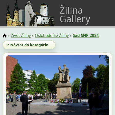
Žilina
Gallery
»
Život Žiliny
»
Oslobodenie Žiliny
»
Sad SNP 2024
↵ Návrat do kategórie