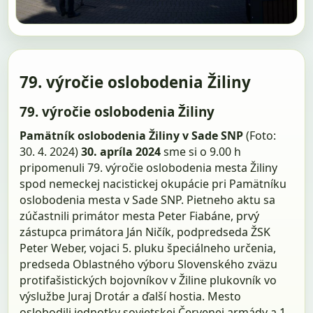
79. výročie oslobodenia Žiliny
79. výročie oslobodenia Žiliny
Pamätník oslobodenia Žiliny v Sade SNP
(Foto:
30. 4. 2024)
30. apríla 2024
sme si o 9.00 h
pripomenuli 79. výročie oslobodenia mesta Žiliny
spod nemeckej nacistickej okupácie pri Pamätníku
oslobodenia mesta v Sade SNP. Pietneho aktu sa
zúčastnili primátor mesta Peter Fiabáne, prvý
zástupca primátora Ján Ničík, podpredseda ŽSK
Peter Weber, vojaci 5. pluku špeciálneho určenia,
predseda Oblastného výboru Slovenského zväzu
protifašistických bojovníkov v Žiline plukovník vo
výslužbe Juraj Drotár a ďalší hostia. Mesto
oslobodili jednotky sovietskej Červenej armády a 1.