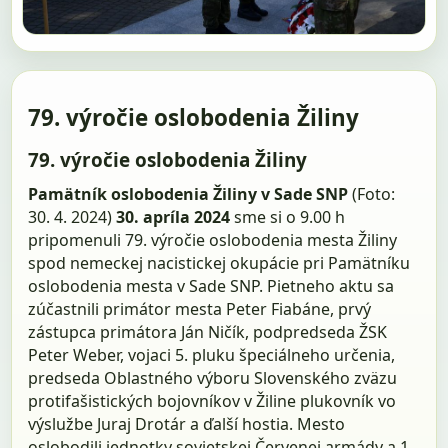
79. výročie oslobodenia Žiliny
79. výročie oslobodenia Žiliny
Pamätník oslobodenia Žiliny v Sade SNP
(Foto:
30. 4. 2024)
30. apríla 2024
sme si o 9.00 h
pripomenuli 79. výročie oslobodenia mesta Žiliny
spod nemeckej nacistickej okupácie pri Pamätníku
oslobodenia mesta v Sade SNP. Pietneho aktu sa
zúčastnili primátor mesta Peter Fiabáne, prvý
zástupca primátora Ján Ničík, podpredseda ŽSK
Peter Weber, vojaci 5. pluku špeciálneho určenia,
predseda Oblastného výboru Slovenského zväzu
protifašistických bojovníkov v Žiline plukovník vo
výslužbe Juraj Drotár a ďalší hostia. Mesto
oslobodili jednotky sovietskej Červenej armády a 1.