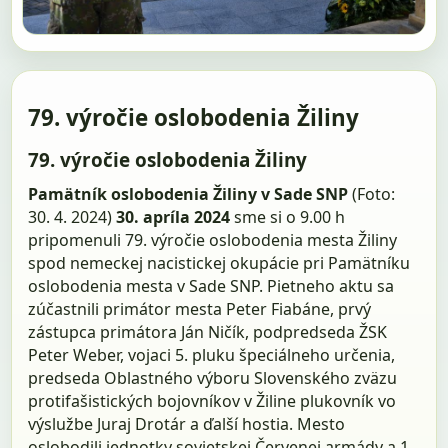
79. výročie oslobodenia Žiliny
79. výročie oslobodenia Žiliny
Pamätník oslobodenia Žiliny v Sade SNP
(Foto:
30. 4. 2024)
30. apríla 2024
sme si o 9.00 h
pripomenuli 79. výročie oslobodenia mesta Žiliny
spod nemeckej nacistickej okupácie pri Pamätníku
oslobodenia mesta v Sade SNP. Pietneho aktu sa
zúčastnili primátor mesta Peter Fiabáne, prvý
zástupca primátora Ján Ničík, podpredseda ŽSK
Peter Weber, vojaci 5. pluku špeciálneho určenia,
predseda Oblastného výboru Slovenského zväzu
protifašistických bojovníkov v Žiline plukovník vo
výslužbe Juraj Drotár a ďalší hostia. Mesto
oslobodili jednotky sovietskej Červenej armády a 1.