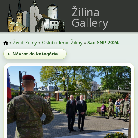
Žilina
Gallery
»
Život Žiliny
»
Oslobodenie Žiliny
»
Sad SNP 2024
↵ Návrat do kategórie