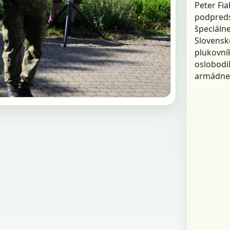
Peter Fia
podpreds
špeciáln
Slovenské
plukovník
oslobodil
armádneh