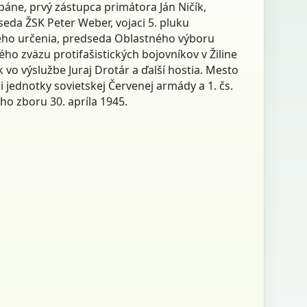
báne, prvý zástupca primátora Ján Ničík,
eda ŽSK Peter Weber, vojaci 5. pluku
eho určenia, predseda Oblastného výboru
ho zväzu protifašistických bojovníkov v Žiline
 vo výslužbe Juraj Drotár a ďalší hostia. Mesto
i jednotky sovietskej Červenej armády a 1. čs.
o zboru 30. apríla 1945.