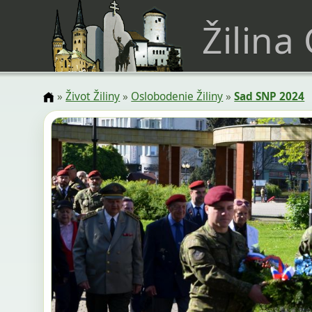
Žilina
»
Život Žiliny
»
Oslobodenie Žiliny
»
Sad SNP 2024