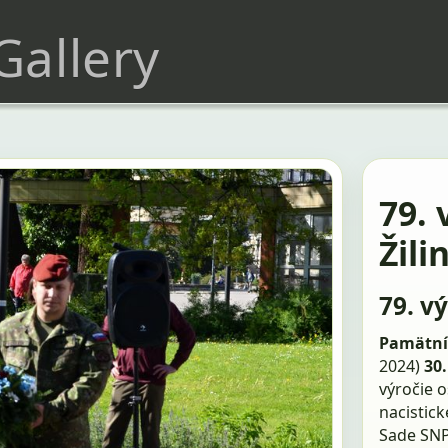
 Gallery
79. 
Žili
79. v
Pamätník
2024)
30.
výročie 
nacistic
Sade SNP