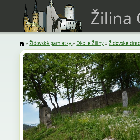
Žilina
»
Židovské pamiatky
»
Okolie Žiliny
»
Židovské cint