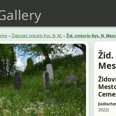
 Gallery
oríny
»
Židovský cintorín Kys. N. M.
»
Žid. cintorín Kys. N. Mes
Žid.
Mes
Židov
Mesto – ת הקברות היהודי
Cemet
Jüdische
2022)