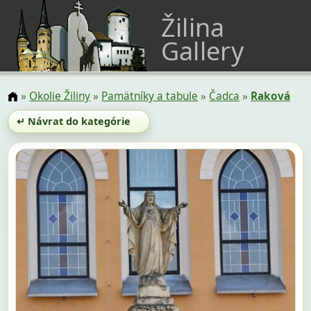
Žilina
Gallery
»
Okolie Žiliny
»
Pamätníky a tabule
»
Čadca
»
Raková
↵ Návrat do kategórie