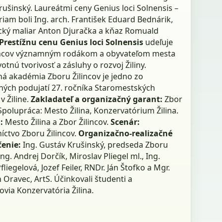
ušinský. Laureátmi ceny Genius loci Solnensis –
iam boli Ing. arch. František Eduard Bednárik,
ký maliar Anton Djuračka a kňaz Romuald
Prestížnu cenu Genius loci Solnensis
udeľuje
incov významným rodákom a obyvateľom mesta
votnú tvorivosť a zásluhy o rozvoj Žiliny.
ná akadémia Zboru Žilincov je jedno zo
ných podujatí 27. ročníka Staromestských
v Žiline.
Zakladateľ a organizačný garant:
Zbor
 Spolupráca: Mesto Žilina, Konzervatórium Žilina.
i:
Mesto Žilina a Zbor Žilincov.
Scenár:
íctvo Zboru Žilincov.
Organizačno-realizačné
čenie:
Ing. Gustáv Krušinský, predseda Zboru
 Ing. Andrej Dorčík, Miroslav Pliegel ml., Ing.
liegelová, Jozef Feiler, RNDr. Ján Štofko a Mgr.
n Oravec, ArtS. Účinkovali študenti a
via Konzervatória Žilina.