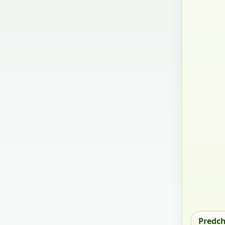
Predc