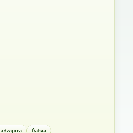
hádzajúca
Ďalšia