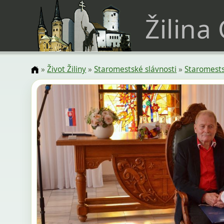
Žilina
»
Život Žiliny
»
Staromestské slávnosti
»
Staromests