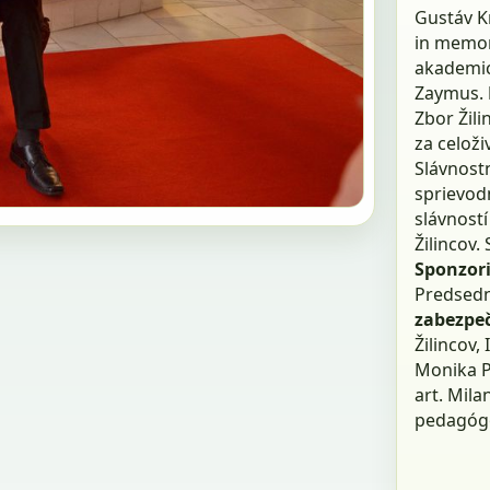
Gustáv Kr
in memor
akademic
Zaymus.
Zbor Žil
za celoži
Slávnost
sprievod
slávností 
Žilincov.
Sponzor
Predsedn
zabezpe
Žilincov,
Monika Pf
art. Mila
pedagógo