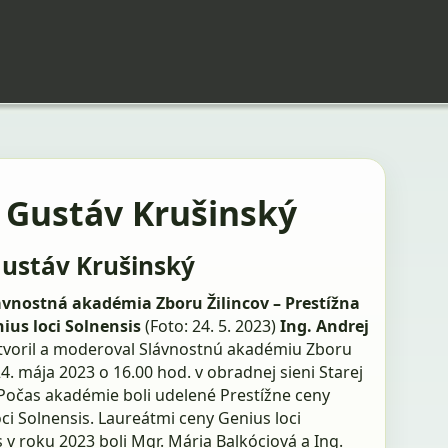
. Gustáv Krušinský
Gustáv Krušinský
ávnostná akadémia Zboru Žilincov – Prestížna
ius loci Solnensis
(Foto: 24. 5. 2023)
Ing. Andrej
tvoril a moderoval Slávnostnú akadémiu Zboru
24. mája 2023 o 16.00 hod. v obradnej sieni Starej
 Počas akadémie boli udelené Prestížne ceny
ci Solnensis. Laureátmi ceny Genius loci
 v roku 2023 boli Mgr. Mária Balkóciová a Ing.