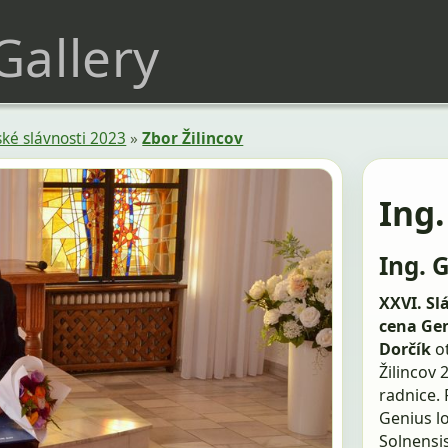
 Gallery
ké slávnosti 2023
»
Zbor Žilincov
Ing
Ing. 
XXVI. Sl
cena Gen
Dorčík
o
Žilincov 
radnice.
Genius lo
Solnensis