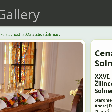
 Gallery
ké slávnosti 2023
»
Zbor Žilincov
Cena
Sol
XXVI.
Žilin
Solne
Staromes
Andrej 
Zboru Žil