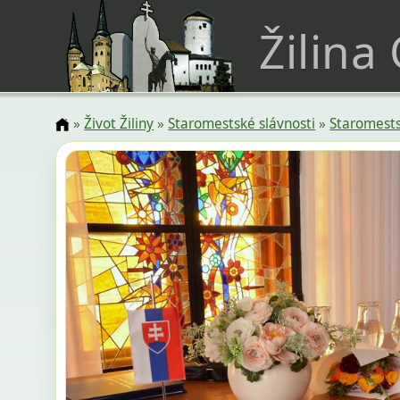
Žilina
»
Život Žiliny
»
Staromestské slávnosti
»
Staromests