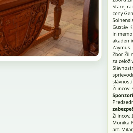
Starej ra
ceny Geni
Solnensis
Gustáv Kr
in memor
akademic
Zaymus.
Zbor Žil
za celoži
Slávnost
sprievod
slávností 
Žilincov.
Sponzor
Predsedn
zabezpe
Žilincov,
Monika Pf
art. Mila