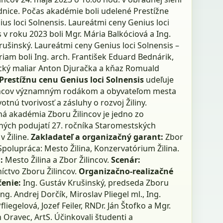
dnice. Počas akadémie boli udelené Prestížne
us loci Solnensis. Laureátmi ceny Genius loci
 v roku 2023 boli Mgr. Mária Balkóciová a Ing.
ušinský. Laureátmi ceny Genius loci Solnensis –
iam boli Ing. arch. František Eduard Bednárik,
ký maliar Anton Djuračka a kňaz Romuald
Prestížnu cenu Genius loci Solnensis
udeľuje
incov významným rodákom a obyvateľom mesta
votnú tvorivosť a zásluhy o rozvoj Žiliny.
ná akadémia Zboru Žilincov je jedno zo
ných podujatí 27. ročníka Staromestských
v Žiline.
Zakladateľ a organizačný garant:
Zbor
 Spolupráca: Mesto Žilina, Konzervatórium Žilina.
i:
Mesto Žilina a Zbor Žilincov.
Scenár:
íctvo Zboru Žilincov.
Organizačno-realizačné
čenie:
Ing. Gustáv Krušinský, predseda Zboru
 Ing. Andrej Dorčík, Miroslav Pliegel ml., Ing.
liegelová, Jozef Feiler, RNDr. Ján Štofko a Mgr.
n Oravec, ArtS. Účinkovali študenti a