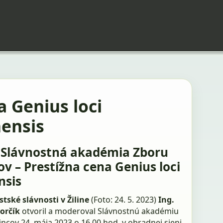
 Genius loci
nensis
 Slávnostná akadémia Zboru
cov – Prestížna cena Genius loci
nsis
tské slávnosti v Žiline
(Foto: 24. 5. 2023)
Ing.
Dorčík
otvoril a moderoval Slávnostnú akadémiu
incov 24. mája 2023 o 16.00 hod. v obradnej sieni